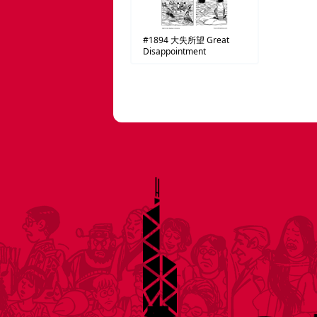
#1894
大失所望
Great
Disappointment