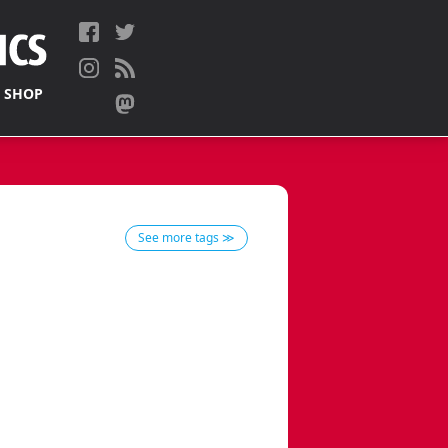
 SHOP
See more tags ≫