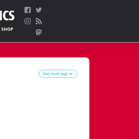
 SHOP
See more tags ≫