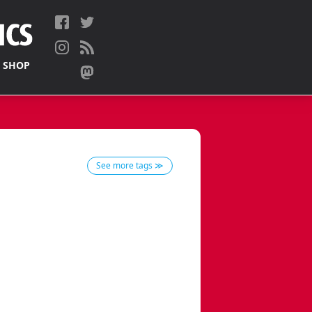
 SHOP
See more tags ≫