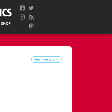
 SHOP
See more tags ≫