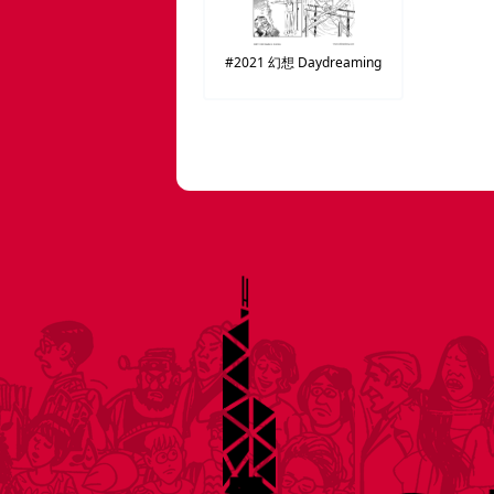
#2021
幻想
Daydreaming