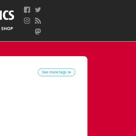
 SHOP
See more tags ≫