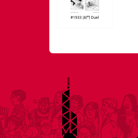
#1933
決鬥
Duel