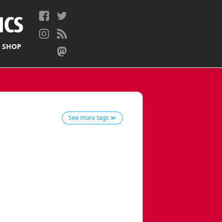
 SHOP
See more tags ≫