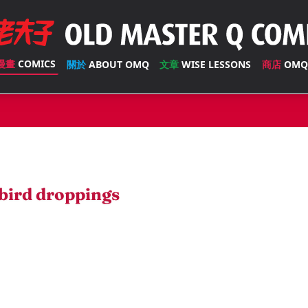
漫畫
COMICS
關於
ABOUT OMQ
文章
WISE LESSONS
商店
OMQ
bird droppings