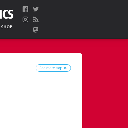
 SHOP
See more tags ≫