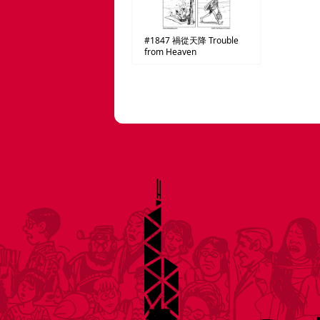
#1847
禍從天降
Trouble
from Heaven