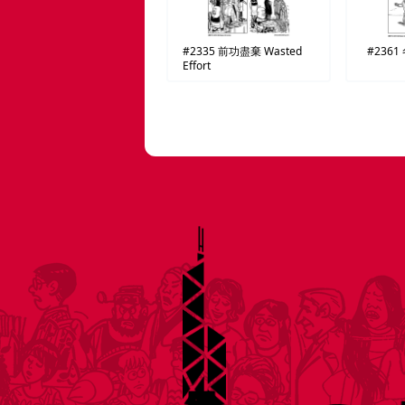
#2335
前功盡棄
Wasted
#2361
Effort