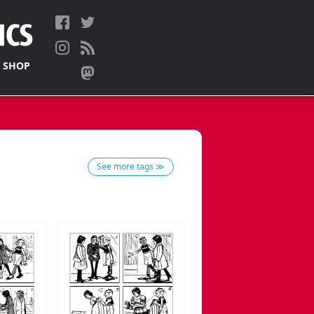
 SHOP
See more tags ≫