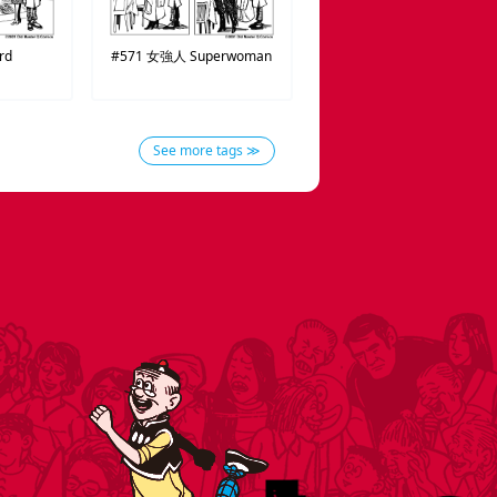
rd
#571
女強人
Superwoman
See more tags ≫