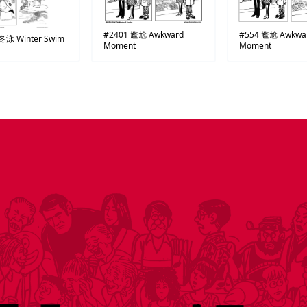
#554
尷尬
Awkwa
#2401
尷尬
Awkward
冬泳
Winter Swim
Moment
Moment