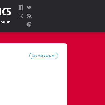
 SHOP
See more tags ≫