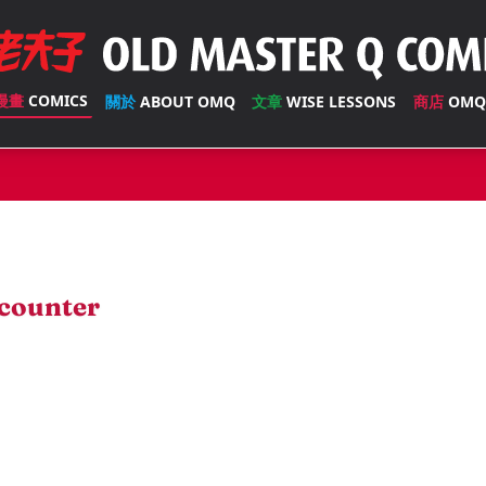
漫畫
COMICS
關於
ABOUT OMQ
文章
WISE LESSONS
商店
OMQ
counter