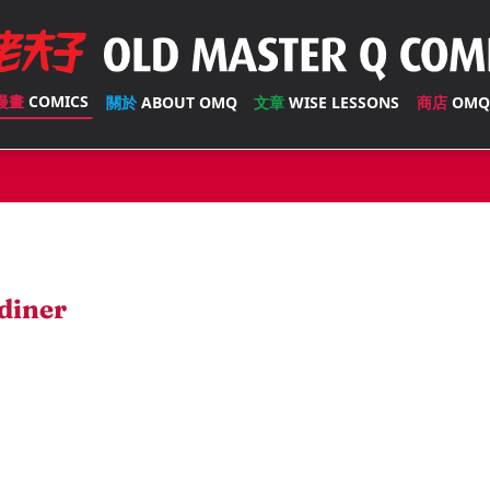
漫畫
COMICS
關於
ABOUT OMQ
文章
WISE LESSONS
商店
OMQ
diner