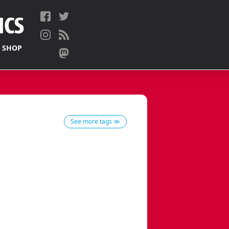
 SHOP
See more tags ≫