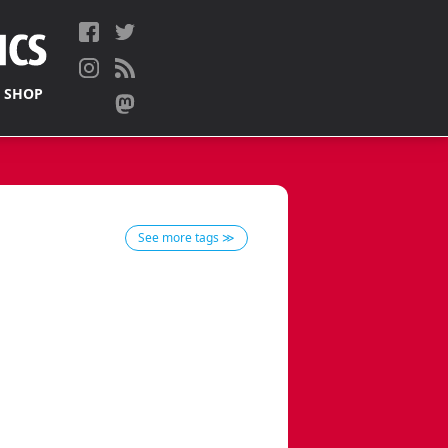
 SHOP
See more tags ≫