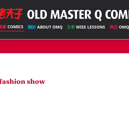
漫畫
COMICS
關於
ABOUT OMQ
文章
WISE LESSONS
商店
OMQ
fashion show