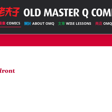
漫畫
COMICS
關於
ABOUT OMQ
文章
WISE LESSONS
商店
OMQ
front