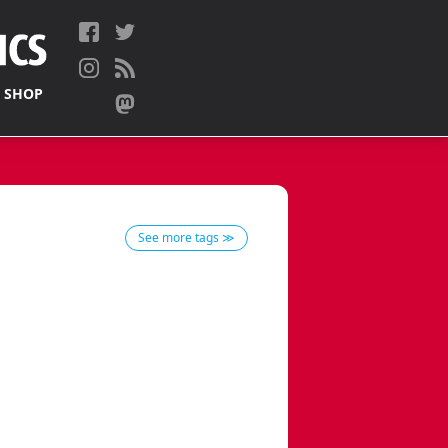
 SHOP
See more tags ≫