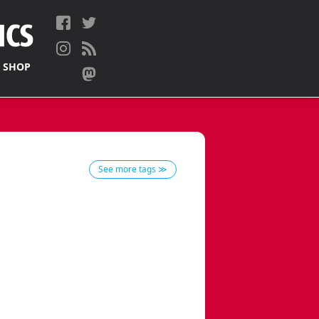
 SHOP
See more tags ≫