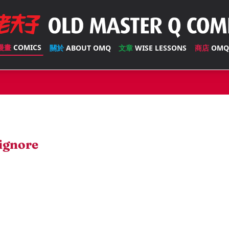
漫畫
COMICS
關於
ABOUT OMQ
文章
WISE LESSONS
商店
OMQ
ignore