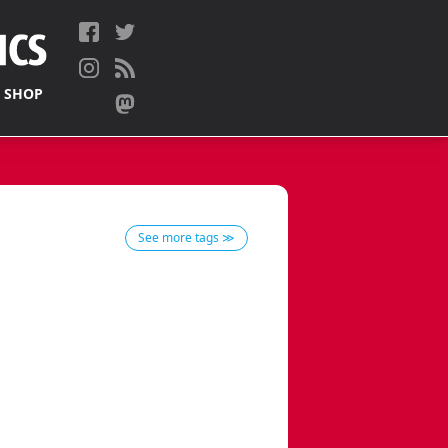
 SHOP
See more tags ≫