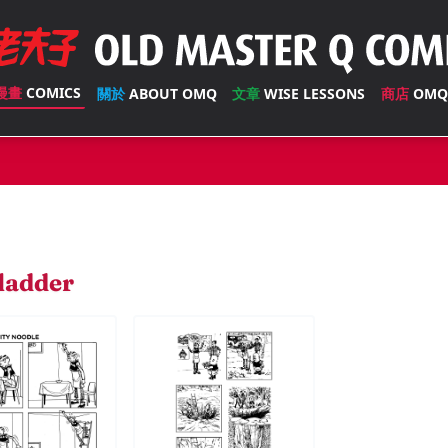
漫畫
COMICS
關於
ABOUT OMQ
文章
WISE LESSONS
商店
OMQ
ladder