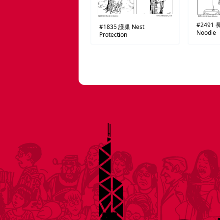
#2491
#1835
護巢
Nest
Noodle
Protection