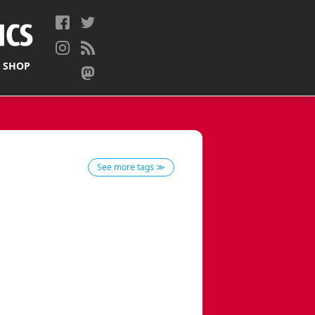
 SHOP
See more tags ≫