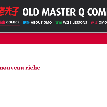
漫畫
COMICS
關於
ABOUT OMQ
文章
WISE LESSONS
商店
OMQ
nouveau riche