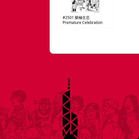
#2501
樂極生悲
Premature Celebration