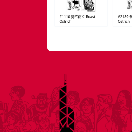
#1110
勢不兩立
Roast
#2189
Ostrich
Ostrich