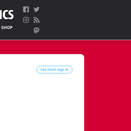
 SHOP
See more tags ≫