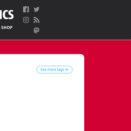
 SHOP
See more tags ≫