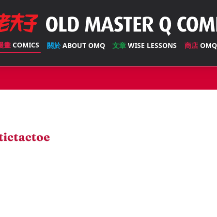
漫畫
COMICS
關於
ABOUT OMQ
文章
WISE LESSONS
商店
OMQ
tictactoe