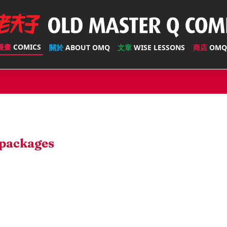
漫畫
COMICS
關於
ABOUT OMQ
文章
WISE LESSONS
商店
OMQ
packages