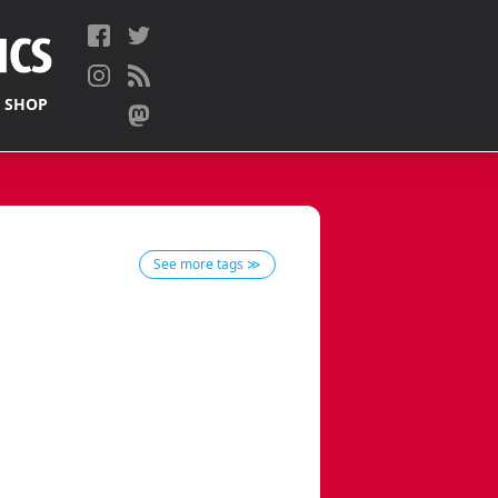
 SHOP
See more tags ≫